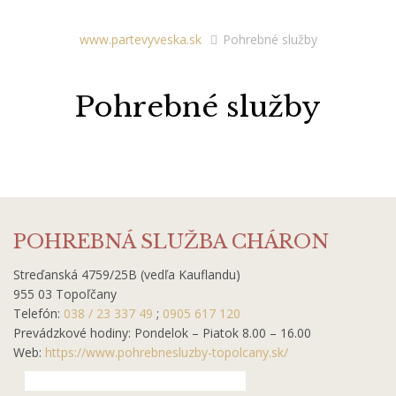
www.partevyveska.sk
Pohrebné služby
Pohrebné služby
POHREBNÁ SLUŽBA CHÁRON
Streďanská 4759/25B (vedľa Kauflandu)
955 03 Topoľčany
Telefón:
038 / 23 337 49
;
0905 617 120
Prevádzkové hodiny: Pondelok – Piatok 8.00 – 16.00
Web:
https://www.pohrebnesluzby-topolcany.sk/