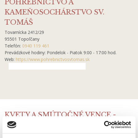
POHREBNÍCTVO A
KAMEŇOSOCHÁRSTVO SV.
TOMÁŠ
Tovarnícka 2412/29
95501 Topoľčany
Telefón:
0940 119 461
Prevádzkové hodiny: Pondelok - Piatok 9:00 - 17:00 hod.
Web:
https://www.pohrebnictvosvtomas.sk
KVETY A SMÚTOČNÉ VENCE -
Ateliér a Dvor Miesto, kde sa tvorí s
láskou.