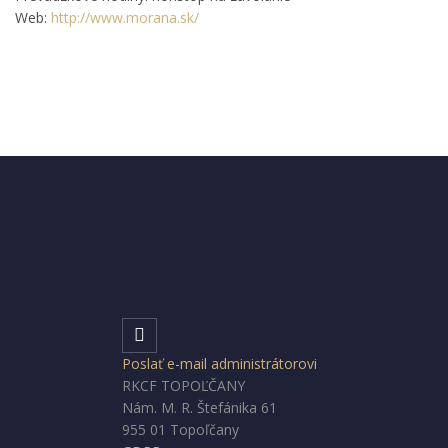
Web:
http://www.morana.sk/
Poslať e-mail administrátorovi
RKCF TOPOĽČANY
Nám. M. R. Štefánika 61
955 01 Topoľčany