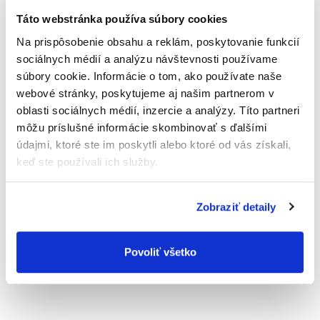
V mojom ateliéri sa snúbi láska s tvorivou dušou, pretože ja v to
Táto webstránka používa súbory cookies
verím. Prajem si, aby sme spolu cez kvety písali Vaše príbehy.
Na prispôsobenie obsahu a reklám, poskytovanie funkcií
Príbehy, aké mi vy rozpoviete a ja Vám ich prostredníctvom
sociálnych médií a analýzu návštevnosti používame
mojich rúk presuniem do Vášho príbehu. Nech už bude
súbory cookie. Informácie o tom, ako používate naše
akýkoľvek, či radostný, svadobný alebo smútočný, vždy bude
webové stránky, poskytujeme aj našim partnerom v
osobný, Váš.
oblasti sociálnych médií, inzercie a analýzy. Títo partneri
Instagram
&
Facebook
môžu príslušné informácie skombinovať s ďalšími
Kontakt:
údajmi, ktoré ste im poskytli alebo ktoré od vás získali,
Ateliér a Dvor
keď ste používali ich služby.
Ing. Mária Bobošíková
Jacovce, Topoľčany
Telefón: +421 904 920 945
Zobraziť detaily
Email:
info@atelieradvor.sk
Web:
https://atelieradvor.sk/
Povoliť všetko